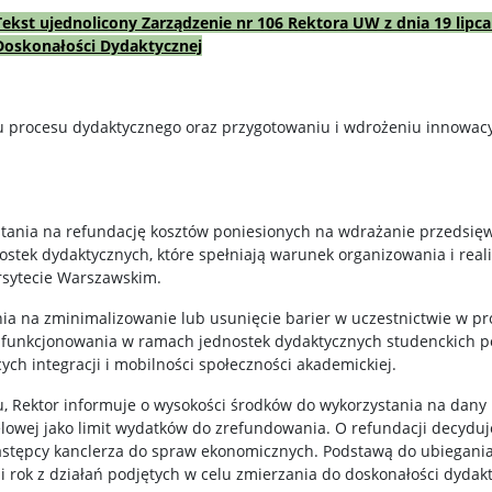
Tekst ujednolicony Zarządzenie nr 106 Rektora UW z dnia 19 lipc
Doskonałości Dydaktycznej
u procesu dydaktycznego oraz przygotowaniu i wdrożeniu innowacy
stania na refundację kosztów poniesionych na wdrażanie przedsię
ostek dydaktycznych, które spełniają warunek organizowania i real
rsytecie Warszawskim.
nia na zminimalizowanie lub usunięcie barier w uczestnictwie w p
funkcjonowania w ramach jednostek dydaktycznych studenckich pok
ch integracji i mobilności społeczności akademickiej.
, Rektor informuje o wysokości środków do wykorzystania na dany 
lowej jako limit wydatków do zrefundowania. O refundacji decyduje
 zastępcy kanclerza do spraw ekonomicznych. Podstawą do ubiegania
 rok z działań podjętych w celu zmierzania do doskonałości dydakt