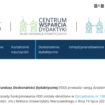
A
nie
Kształcenie
Doskonalenie
Umiędzynarodowienie
nauczycieli
dydaktyczne
Fundusz Doskonałości Dydaktycznej
(FDD) prowadzi swoją działal
Zasady funkcjonowania FDD zostały określone w
Zarządzeniu nr 10
późn. zm.) Rektora Uniwersytetu Warszawskiego z dnia 19 lipca 202