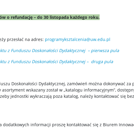
 o refundację – do 30 listopada każdego roku.
eży przesłać na adres:
programyksztalcenia@uw.edu.pl
ektu z Funduszu Doskonałości Dydaktycznej – pierwsza pula
ektu z Funduszu Doskonałości Dydaktycznej – druga pula
uszu Doskonałości Dydaktycznej, zamówień można dokonywać za 
ny asortyment wskazany został w „katalogu informacyjnym”, dostęp
otrzeby jednostki wykraczają poza katalog, należy kontaktować się 
a dodatkowych informacji proszę kontaktować się z Biurem Innowa