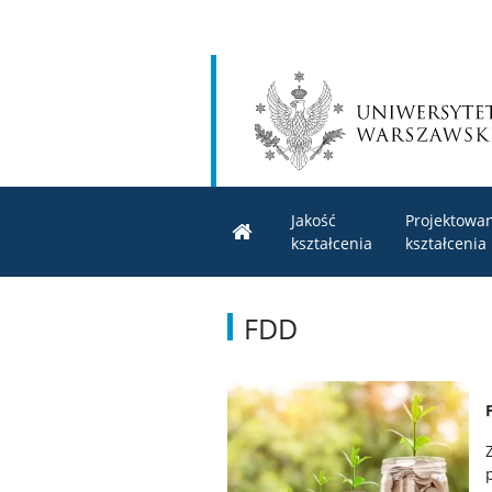
Jakość
Projektowa
kształcenia
kształcenia
FDD