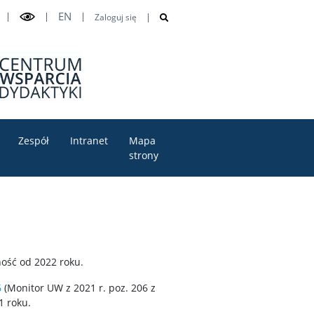
EN
Zaloguj się
Zespół
Intranet
Mapa
strony
ność od 2022 roku.
6
(Monitor UW z 2021 r. poz. 206 z
1 roku.