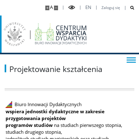
Akademia Zarządzania Dydaktyką Akademicką
A
EN
Zaloguj się
Szkolenia dla nauczycieli akademickich
Programy samodoskonalenia dydaktycznego
Nagroda dydaktyczna
Projektowanie kształcenia
Badania PEJK
FDD
Biuro Innowacji Dydaktycznych
wspiera jednostki dydaktyczne w zakresie
przygotowania projektów
FDD – FAQ
programów studiów
na studiach pierwszego stopnia,
studiach drugiego stopnia,
jednolitych studiach magisterskich oraz studiach