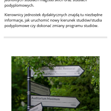
Sylabus – krok po kroku
podyplomowych.
Kierownicy jednostek dydaktycznych znajdą tu niezbędne
Umiędzynarodowienie
informacje, jak uruchomić nowy kierunek studiów/studia
podyplomowe czy dokonać zmiany programu studiów.
Źródła
Narzędzia i instrumenty
Inicjatywy europejskie
Dobre praktyki
Słowniki
Zespół