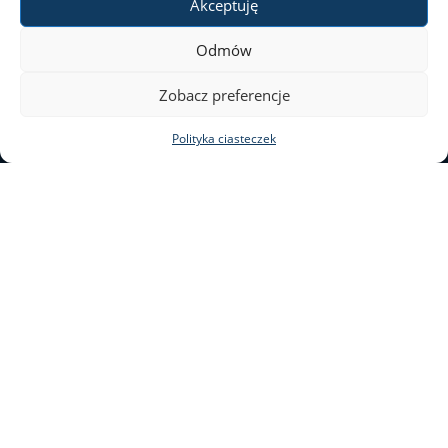
Akceptuję
Odmów
Zobacz preferencje
e-mail: bid@uw.edu.pl
Polityka ciasteczek
ul. Krakowskie Przedmieście
26/28
Stary BUW | pok. 206
00-927 Warszawa
tel.: 22 55 24 116 | 22 55 24
105
Deklaracja dostępności
Mapa stron
Facebook
Instagram