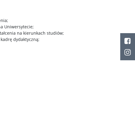
nia;
na Uniwersytecie;
tałcenia na kierunkach studiów;
 kadrę dydaktyczną;