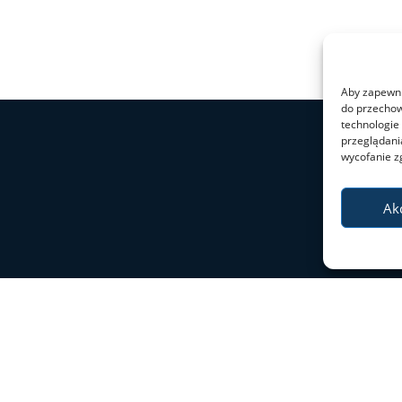
Aby zapewnić
do przechow
technologie
przeglądania
wycofanie z
Ak
Deklaracja dostępności
Mapa stron