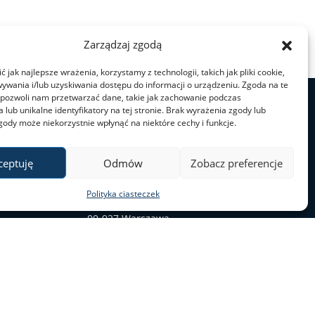
Zarządzaj zgodą
 jak najlepsze wrażenia, korzystamy z technologii, takich jak pliki cookie,
ywania i/lub uzyskiwania dostępu do informacji o urządzeniu. Zgoda na te
 pozwoli nam przetwarzać dane, takie jak zachowanie podczas
 lub unikalne identyfikatory na tej stronie. Brak wyrażenia zgody lub
gody może niekorzystnie wpłynąć na niektóre cechy i funkcje.
ceptuję
Odmów
Zobacz preferencje
e-mail: bid@uw.edu.pl
ul. Krakowskie Przedmieście 26/28
Polityka ciasteczek
Stary BUW | pok. 206
00-927 Warszawa
tel.: 22 55 24 116 | 22 55 24 105