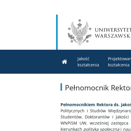
Jakość
Projektowa
kształcenia
kształcenia
Pełnomocnik Rektora
Pełnomocnikiem Rektora ds. jakoś
Politycznych i Studiów Międzynaro
Studentów, Doktorantów i Jakości
WNPiSM UW, wcześniej zastępca dy
kierunkach
polityka społeczna
i
nauk