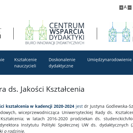
A
nie
Kształcenie
Doskonalenie
Umiędzynarodowienie
nauczycieli
dydaktyczne
 ds. Jakości Kształcenia
ci kształcenia w kadencji 2020-2024
jest
dr Justyna Godlewska-Sz
dowych, wiceprzewodnicząca Uniwersyteckiej Rady ds. Kształceni
 Kształcenia; w latach 2016-2020 prodziekan ds. studenckich/ki
rektora Instytutu Polityki Społecznej UW ds. dydaktycznych (
i o rodzinie
.