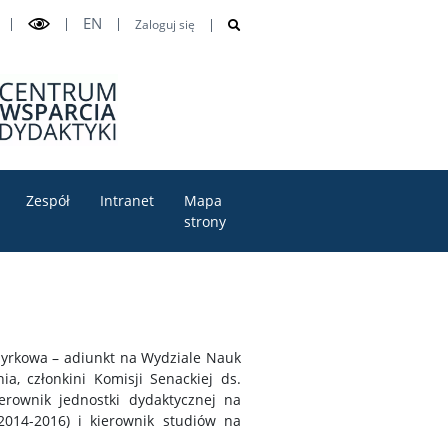
EN
Zaloguj się
Zespół
Intranet
Mapa
strony
yrkowa – adiunkt na Wydziale Nauk
a, członkini Komisji Senackiej ds.
erownik jednostki dydaktycznej na
2014-2016) i kierownik studiów na