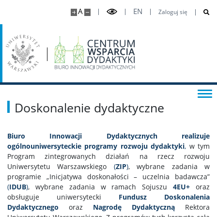
Mikropoświadczenia
A
EN
Zaloguj się
Punkt Doradztwa ds. Jakości Kształcenia
Projekty dydaktyczne
Doskonalenie Kadr
Doskonalenie dydaktyczne
Młodzi Dydaktycy
Biuro Innowacji Dydaktycznych realizuje
ogólnouniwersyteckie programy rozwoju dydaktyki
,
w tym
Akademia Zarządzania Dydaktyką Akademicką
Program zintegrowanych działań na rzecz rozwoju
Uniwersytetu Warszawskiego
(
ZIP
)
, wybrane zadania w
programie „Inicjatywa doskonałości – uczelnia badawcza”
Szkolenia dla nauczycieli akademickich
(
IDUB
)
, wybrane zadania w ramach Sojuszu
4EU+
oraz
obsługuje uniwersytecki
Fundusz Doskonalenia
Dydaktycznego
oraz
Nagrodę Dydaktyczną
Rektora
Programy samodoskonalenia dydaktycznego