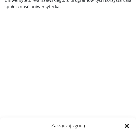
Uniwersytetu Warszawskiego. Z programów tych korzysta cała
społeczność uniwersytecka.
Nagroda dydaktyczna
Badania PEJK
FDD
FDD – FAQ
Sylabus – krok po kroku
Umiędzynarodowienie
Zarządzaj zgodą
Źródła