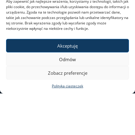
Aby zapewnić jak najlepsze wrażenia, korzystamy z technologii, takich jak
pliki cookie, do przechowywania i/lub uzyskiwania dostępu do informacji o
Narzędzia i instrumenty
urządzeniu. Zgoda na te technologie pozwoli nam przetwarzać dane,
takie jak zachowanie podczas przeglądania lub unikalne identyfikatory na
tej stronie. Brak wyrażenia zgody lub wycofanie zgody może
niekorzystnie wpłynąć na niektóre cechy i funkcje.
Inicjatywy europejskie
Akceptuję
Dobre praktyki
Odmów
Słowniki
Zobacz preferencje
Zespół
e-mail: bid@uw.edu.pl
Polityka ciasteczek
ul. Krakowskie Przedmieście
26/28
Kontakt
Stary BUW | pok. 206
00-927 Warszawa
tel.: 22 55 24 116 | 22 55 24
Intranet
105