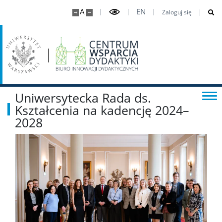
Sylabus – krok po kroku
A
EN
Zaloguj się
Umiędzynarodowienie
Źródła
Uniwersytecka Rada ds.
Narzędzia i instrumenty
Kształcenia na kadencję 2024–
2028
Inicjatywy europejskie
Dobre praktyki
Słowniki
Zespół